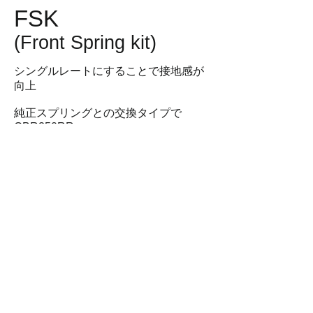
FSK
(Front Spring kit)
シングルレートにすることで
接地感が
向上
純正スプリングとの交換タイプで
CBR250RR
DREAM CUPのレギュレーションにも
対応
レースでのフロントの弱さを解消にも
なります。
先日の鈴鹿のレースでは好成績を収め
ることができました。
適合車種 HONDA CBR250RR
(MC51) 2017-