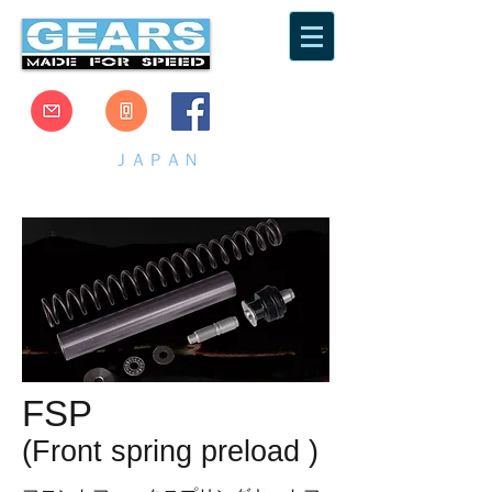
ＧＥＡＲＳ
ＪＡＰＡＮ
GEARS RACING JAPAN
FSP
(Front spring preload )