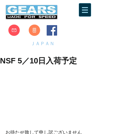
ＧＥＡＲＳ
ＪＡＰＡＮ
GEARS RACING JAPAN
NSF 5／10日入荷予定
お待たせ致して申し訳ございません